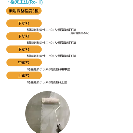
・従来工法(Rc-Ⅲ)