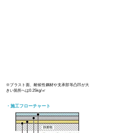
※ブラスト面、耐候性鋼材や支承部等凸凹が大
きい箇所へは0.25kg/㎡
・施工フローチャート