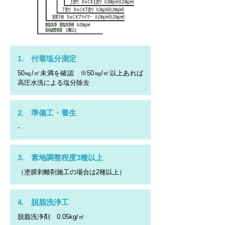
1. 付着塩分測定
50㎎/㎡未満を確認 ※50㎎/㎡以上あれば
高圧水洗による塩分除去
2. 準備工・養生
-
3. 素地調整程度3種以上
（塗膜剥離剤施工の場合は2種以上）
4. 脱脂洗浄工
脱脂洗浄剤 0.05kg/㎡