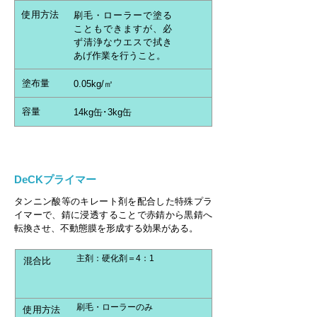
使用方法
刷毛・ローラーで塗る
こともできますが、必
ず清浄なウエスで拭き
あげ作業を行うこと。
塗布量
0.05kg/㎡
容量
14kg缶･3kg缶
DeCKプライマー
タンニン酸等のキレート剤を配合した特殊プラ
イマーで、錆に浸透することで赤錆から黒錆へ
転換させ、不動態膜を形成する効果がある。
主剤：硬化剤＝4：1
混合比
刷毛・ローラーのみ
使用方法