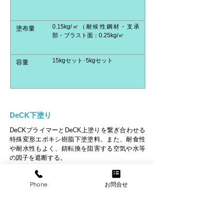
0.15kg/㎡（耐候性鋼材・支承
塗布量
部・ブラスト面：0.25kg/㎡
15kgセット･5kgセット
容量
DeCK下塗り
DeCKプライマーとDeCK上塗りを繋ぎ合わせる
特殊変形エポキシ樹脂下塗塗料。また、耐食性
や耐水性もよく、錆転換を阻害する空気や水等
の因子を遮断する。
混合比
主剤：硬化剤＝9：1
Phone
お問合せ
使用方法
刷毛・ローラー・エアレス塗装